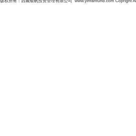
版权所有：西藏银帆投资管理有限公司 www.yinfanfund.com Copright All Ri